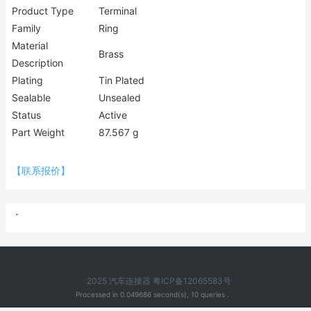
Product Type
Terminal
Family
Ring
Material
Brass
Description
Plating
Tin Plated
Sealable
Unsealed
Status
Active
Part Weight
87.567 g
【联系报价】
2025 汽车连接器
粤ICP备12065583号
Processed in 0.049686 second(s), 10 queries .