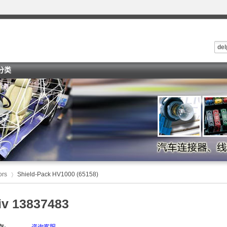
del
i分类
ors
Shield-Pack HV1000 (65158)
iv 13837483
›