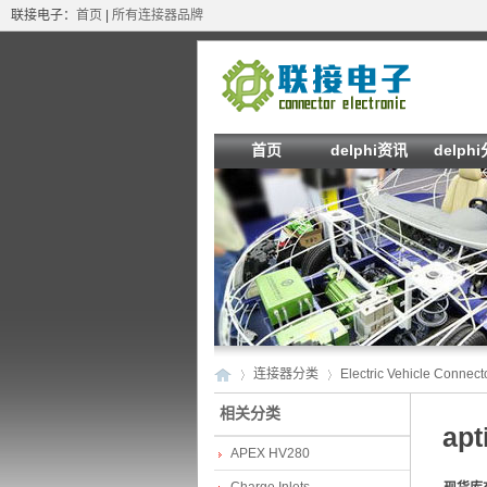
联接电子：
首页
|
所有连接器品牌
首页
delphi资讯
delph
连接器分类
Electric Vehicle Connect
相关分类
apt
APEX HV280
de
»
›