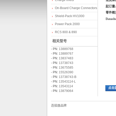
Charge Inlets
现货库
起订量:
On-Board Charge Connectors
零件概
Shield-Pack HV1000
Datashe
Power Pack 2000
RCS 800 & 890
相关型号
lp
- PN:
13889768
- PN:
13889767
- PN:
13837483
- PN:
13738743
- PN:
13675585
- PN:
15526390
- PN:
13738743-B
- PN:
13543114-L
- PN:
13543114
点击
- PN:
13879064
hi
连接器品牌