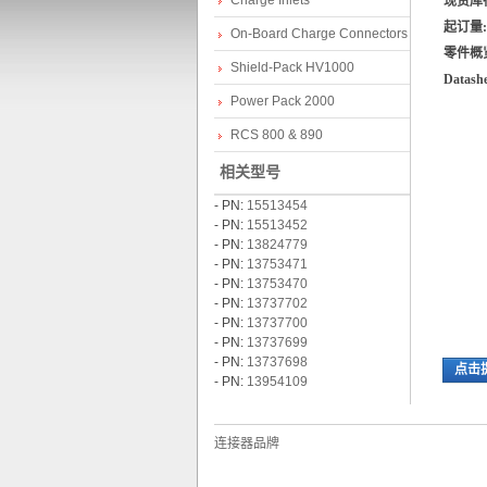
Charge Inlets
现货库
起订量:
On-Board Charge Connectors
零件概
Shield-Pack HV1000
Datashe
Power Pack 2000
RCS 800 & 890
相关型号
lp
- PN:
15513454
- PN:
15513452
- PN:
13824779
- PN:
13753471
- PN:
13753470
- PN:
13737702
- PN:
13737700
- PN:
13737699
- PN:
13737698
点击
- PN:
13954109
hi
连接器品牌