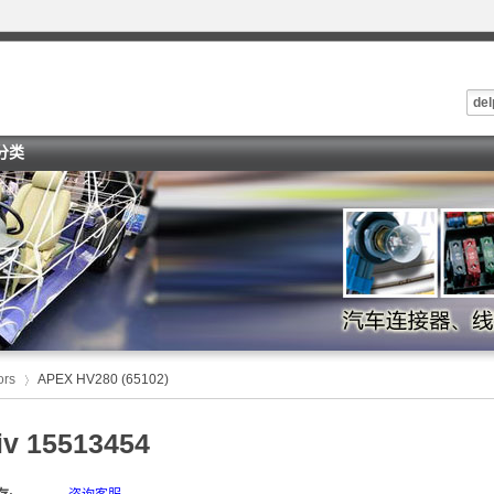
del
i分类
ors
APEX HV280 (65102)
iv 15513454
›